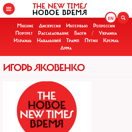
THE NEW TIMES
НОВОЕ ВРЕМЯ
EN
Мнение
Дискуссия
Интервью
Репрессии
Портрет
Расследование
Блоги
/
Украина
Израиль
Навальный
Трамп
Путин
Кремль
Дума
ИГОРЬ ЯКОВЕНКО