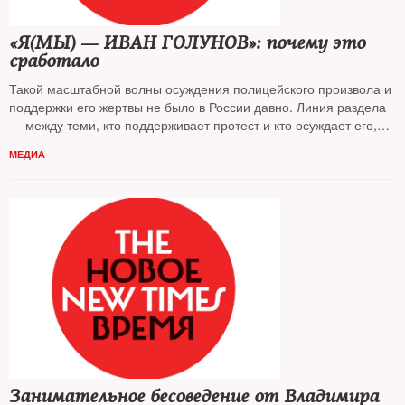
«Я(МЫ) — ИВАН ГОЛУНОВ»: почему это
сработало
Такой масштабной волны осуждения полицейского произвола и
поддержки его жертвы не было в России давно. Линия раздела
— между теми, кто поддерживает протест и кто осуждает его,
прежде разделявшая СМИ на провластные и независимые,
МЕДИА
местами стала исчезать. О феномене дела Голунова пишет
публицист
Игорь Яковенко
Занимательное бесоведение от Владимира