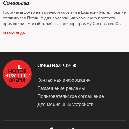
Соловьева
Госканалы долго не замечали событий в Екатеринбурге, пока не
откликнулся Путин. А для подавления уральского протеста
применили «малый калибр»: радиопрограмму Соловьева. О
том, как эта затея провалилась, — публицист
Игорь Яковенко
ПРОПАГАНДА
ОБРАТНАЯ СВЯЗЬ
Контактная информация
Размещение рекламы
Пользовательское соглашение
Для мобильных устройств