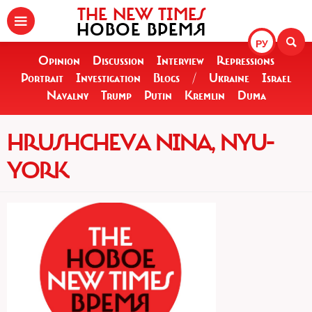
THE NEW TIMES
НОВОЕ ВРЕМЯ
РУ
Opinion
Discussion
Interview
Repressions
Portrait
Investigation
Blogs
/
Ukraine
Israel
Navalny
Trump
Putin
Kremlin
Duma
HRUSHCHEVA NINA, NYU-
YORK