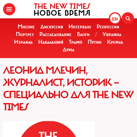
THE NEW TIMES
НОВОЕ ВРЕМЯ
EN
Мнение
Дискуссия
Интервью
Репрессии
Портрет
Расследование
Блоги
/
Украина
Израиль
Навальный
Трамп
Путин
Кремль
Дума
ЛЕОНИД МЛЕЧИН,
ЖУРНАЛИСТ, ИСТОРИК —
СПЕЦИАЛЬНО ДЛЯ THE NEW
TIMES