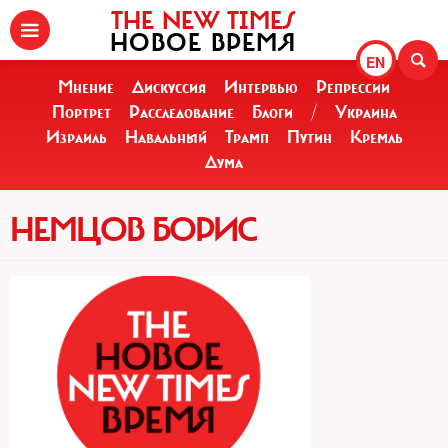
THE NEW TIMES
НОВОЕ ВРЕМЯ
EN
Мнение
Дискуссия
Интервью
Репрессии
Портрет
Расследование
Блоги
/
Украина
Израиль
Навальный
Трамп
Путин
Кремль
Дума
НЕМЦОВ БОРИС