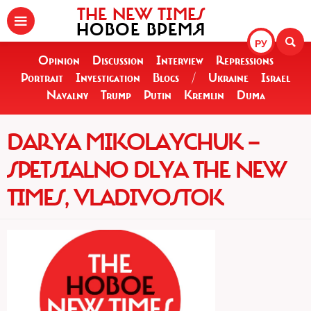
THE NEW TIMES
НОВОЕ ВРЕМЯ
РУ
Opinion
Discussion
Interview
Repressions
Portrait
Investigation
Blogs
/
Ukraine
Israel
Navalny
Trump
Putin
Kremlin
Duma
DARYA MIKOLAYCHUK —
SPETSIALNO DLYA THE NEW
TIMES, VLADIVOSTOK