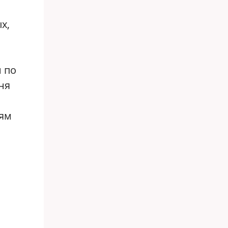
х,
 по
ня
иям