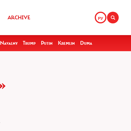
ARCHIVE
РУ
Navalny
Trump
Putin
Kremlin
Duma
»
,