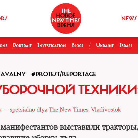
ORS
NEWS
ions
Portrait
Investigation
Blogs
/
Ukraine
Israel
AVALNY
#PROTEST/REPORTAGE
УБОРОЧНОЙ ТЕХНИКИ
 — spetsialno dlya The New Times, Vladivostok
 манифестантов выставили тракторы