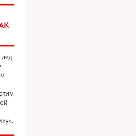
АК
 лед
е
ом
 этим
ной
лку».