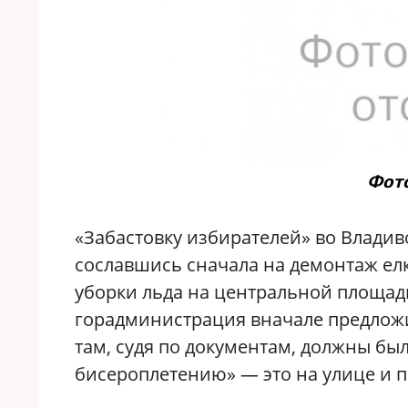
Фото
«Забастовку избирателей» во Владив
сославшись сначала на демонтаж елки
уборки льда на центральной площади
горадминистрация вначале предложил
там, судя по документам, должны бы
бисероплетению» — это на улице и п