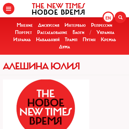
THE NEW TIMES
НОВОЕ ВРЕМЯ
EN
Мнение
Дискуссия
Интервью
Репрессии
Портрет
Расследование
Блоги
/
Украина
Израиль
Навальный
Трамп
Путин
Кремль
Дума
АЛЕШИНА ЮЛИЯ