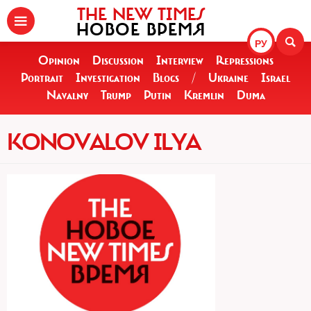
THE NEW TIMES
НОВОЕ ВРЕМЯ
РУ
Opinion
Discussion
Interview
Repressions
Portrait
Investigation
Blogs
/
Ukraine
Israel
Navalny
Trump
Putin
Kremlin
Duma
KONOVALOV ILYA