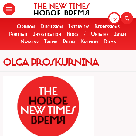
THE NEW TIMES
НОВОЕ ВРЕМЯ
РУ
Opinion
Discussion
Interview
Repressions
Portrait
Investigation
Blogs
/
Ukraine
Israel
Navalny
Trump
Putin
Kremlin
Duma
OLGA PROSKURNINA