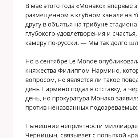
В мае этого года «Монако» впервые 
размещенном в клубном канале на Yo
другу в объятья на трибуне стадио
глубокого удовлетворения и счастья
камеру по-русски. — Мы так долго шл
Но в сентябре Le Monde опубликова
княжества Филиппом Нармино, которы
вопросом, не является ли такое пове
день Нармино подал в отставку, а че
день, но прокуратура Монако заяви
против неназванных подозреваемых
Нынешние неприятности миллиардер,
Черницын, связывает с попыткой «р