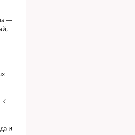
на —
ай,
ых
 К
да и