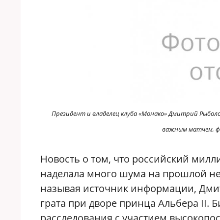
Президент и владелец клуба «Монако» Дмитрий Рыболо
важным матчем, фе
Новость о том, что российский милл
наделала много шума на прошлой нед
называя источник информации, Дми
грата при дворе принца Альбера II.
расследования с участием высокопо