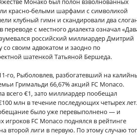
княжестве Монако был полон взволнованных
али красно-белыми шарфами с символикой
пели клубный гимн и скандировали два слога
 в переводе с местного диалекта означал «Дав
разумевался российский миллиардер Дмитрий
 со своим адвокатом и заодно по
фектной шатенкой Татьяной Бершеда.
2011-го, Рыболовлев, разбогатевший на калийн
емьи Гримальди 66,67% акций FC Monaco.
ла всего €1, зато миллиардер пообещал
€100 млн в течение последующих четырех лет.
 обещание было уже перевыполнено — и
х игроков FC Monaco поднялся в рейтинге
а второй лиги в первую. По этому случаю тог