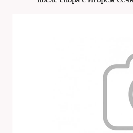
после спора с Игорем Сеч