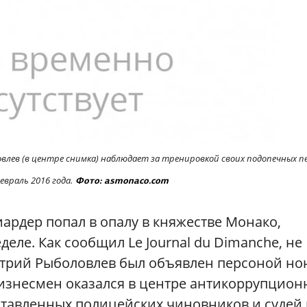
влев (в центре снимка) наблюдает за тренировкой своих подопечных п
враль 2016 года.
Фото: asmonaco.com
иардер попал в опалу в княжестве Монако,
еле. Как сообщил Le Journal du Dimanche, не
трий Рыболовлев был объявлен персоной но
 Бизнесмен оказался в центре антикоррупцион
ставленных полицейских чиновников и судей 