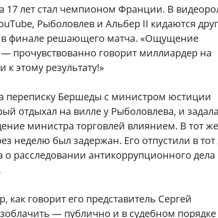
за 17 лет стал чемпионом Франции. В видеоро
uTube, Рыболовлев и Альбер II кидаются дру
на в финале решающего матча. «Ощущение
, — прочувствованно говорит миллиардер на
и к этому результату!»
ла переписку Бершеды с министром юстиции
й отдыхал на вилле у Рыболовлева, и задал
дение министра торговлей влиянием. В тот ж
рез неделю был задержан. Его отпустили в тот
ла о расследовании антикоррупционного дела
.
 как говорит его представитель Сергей
азоблачить — публично и в судебном порядке