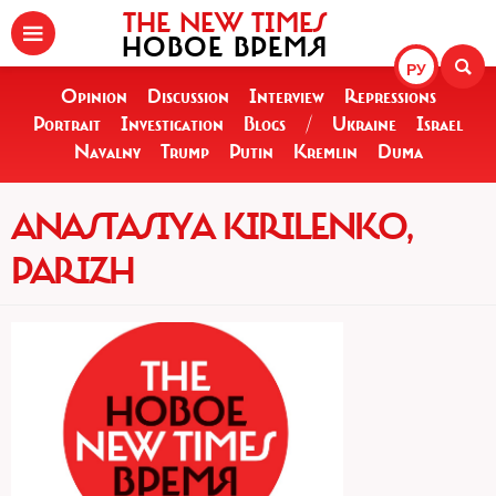
THE NEW TIMES
НОВОЕ ВРЕМЯ
РУ
Opinion
Discussion
Interview
Repressions
Portrait
Investigation
Blogs
/
Ukraine
Israel
Navalny
Trump
Putin
Kremlin
Duma
ANASTASIYA KIRILENKO,
PARIZH