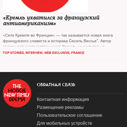
«Кремль ухватился за французский
антиамериканизм»
«Сети Кремля во Франции» — так называется новая книга
французского слависта и историка Cесиль Вессье*. Автор
оповещает соотечественников: Кремль не скупится на
лоббистские усилия во Франции
TOP STORIES
,
INTERVIEW
,
WEB EXCLUSIVE
,
FRANCE
ОБРАТНАЯ СВЯЗЬ
Контактная информация
Размещение рекламы
Пользовательское соглашение
Для мобильных устройств