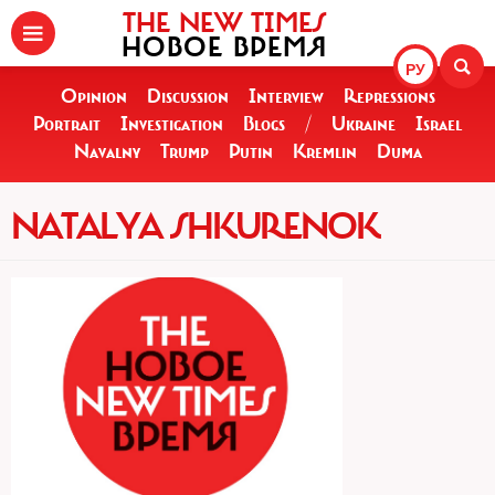
THE NEW TIMES
НОВОЕ ВРЕМЯ
РУ
Opinion
Discussion
Interview
Repressions
Portrait
Investigation
Blogs
/
Ukraine
Israel
Navalny
Trump
Putin
Kremlin
Duma
NATALYA SHKURENOK