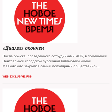
«Диалог» окончен
После обыска, проведенного сотрудниками ФСБ, в помещении
Центральной городской публичной библиотеки имени
Маяковского закрылся самый популярный общественно-
культурный проект, созданный в Санкт-Петербурге за последние
годы
WEB EXCLUSIVE
,
FSB