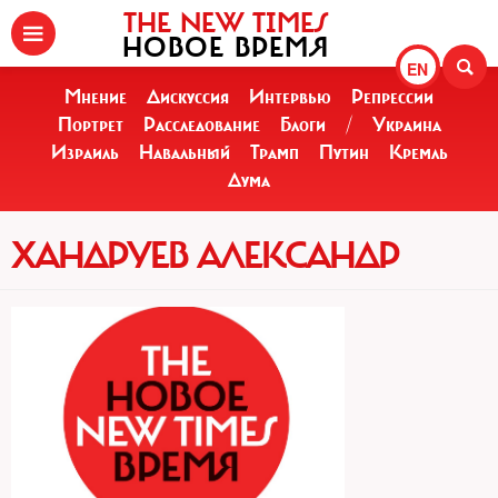
THE NEW TIMES
НОВОЕ ВРЕМЯ
EN
Мнение
Дискуссия
Интервью
Репрессии
Портрет
Расследование
Блоги
/
Украина
Израиль
Навальный
Трамп
Путин
Кремль
Дума
ХАНДРУЕВ АЛЕКСАНДР