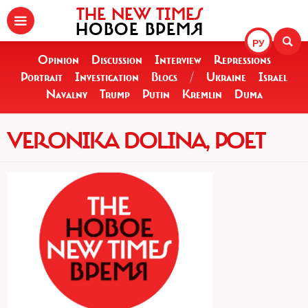
THE NEW TIMES
НОВОЕ ВРЕМЯ
РУ
Opinion
Discussion
Interview
Repressions
Portrait
Investigation
Blogs
/
Ukraine
Israel
Navalny
Trump
Putin
Kremlin
Duma
VERONIKA DOLINA, POET