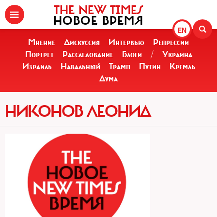
THE NEW TIMES
НОВОЕ ВРЕМЯ
EN
Мнение
Дискуссия
Интервью
Репрессии
Портрет
Расследование
Блоги
/
Украина
Израиль
Навальный
Трамп
Путин
Кремль
Дума
НИКОНОВ ЛЕОНИД