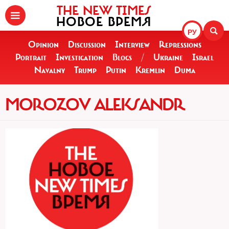
THE NEW TIMES
НОВОЕ ВРЕМЯ
РУ
Opinion
Discussion
Interview
Repressions
Portrait
Investigation
Blogs
/
Ukraine
Israel
Navalny
Trump
Putin
Kremlin
Duma
MOROZOV ALEKSANDR