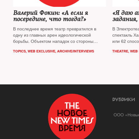
Валерий Фокин: «А если я
«Я даю 
посередине, что тогда?»
задания,
сил игра
В последнее время театр превратился в
В Электроте
одну из главных арен идеологической
спектакль Х
борьбы. Объектом нападок со стороны
или 62 спосо
чиновников стали не только представители
Известный н
TOPICS
,
WEB EXCLUSIVE
,
ARCHIVE/INTERVIEWS
THEATRE
,
WEB 
новой режиссерской генерации — Кирилл
рассказал Th
Серебренников и Константин Богомолов, но
предпочитае
даже маститый худрук Александринского
государство
театра и создатель Центра имени
эксперимент
Мейерхольда Валерий Фокин. В интервью
The New Times он рассказал, почему ему
все чаще вспоминается «комсомольско-
партийная молодость» и куда может завести
РУБРИКИ
натравливание народа на авангардное
искусство
ООО «Новые