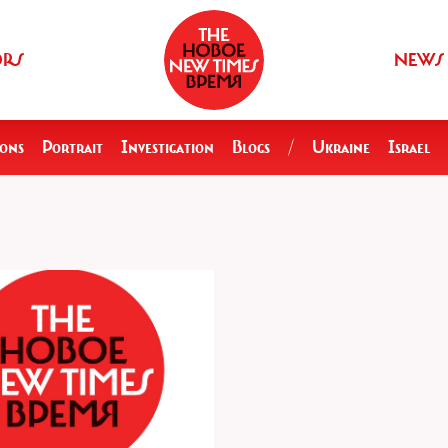
ORS
NEWS
ions
Portrait
Investigation
Blogs
/
Ukraine
Israel