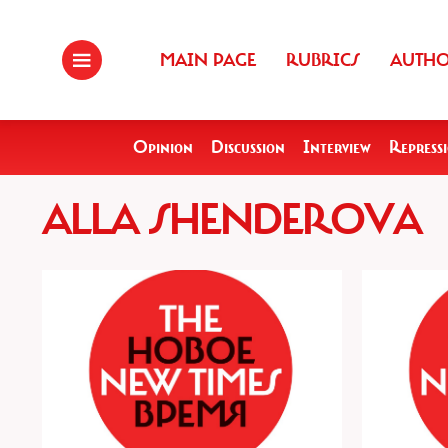
MAIN PAGE
RUBRICS
AUTH
Opinion
Discussion
Interview
Repress
ALLA SHENDEROVA