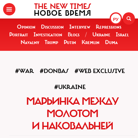
THE NEW TIMES
НОВОЕ ВРЕМЯ
РУ
Opinion
Discussion
Interview
Repressions
Portrait
Investigation
Blogs
/
Ukraine
Israel
Navalny
Trump
Putin
Kremlin
Duma
#WAR
#DONBAS
#WEB EXCLUSIVE
#UKRAINE
МАРЬИНКА МЕЖДУ
МОЛОТОМ
И НАКОВАЛЬНЕЙ