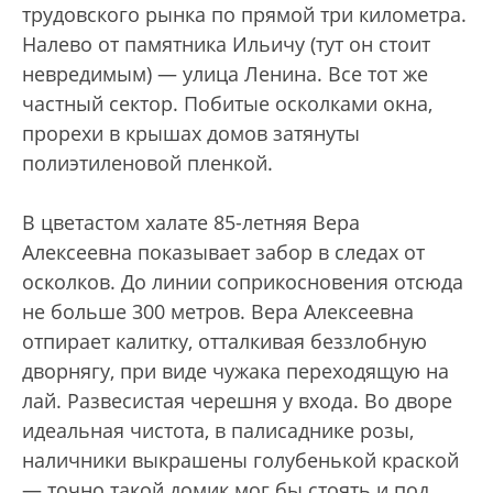
трудовского рынка по прямой три километра.
Налево от памятника Ильичу (тут он стоит
невредимым) — улица Ленина. Все тот же
частный сектор. Побитые осколками окна,
прорехи в крышах домов затянуты
полиэтиленовой пленкой.
В цветастом халате 85-летняя Вера
Алексеевна показывает забор в следах от
осколков. До линии соприкосновения отсюда
не больше 300 метров. Вера Алексеевна
отпирает калитку, отталкивая беззлобную
дворнягу, при виде чужака переходящую на
лай. Развесистая черешня у входа. Во дворе
идеальная чистота, в палисаднике розы,
наличники выкрашены голубенькой краской
— точно такой домик мог бы стоять и под