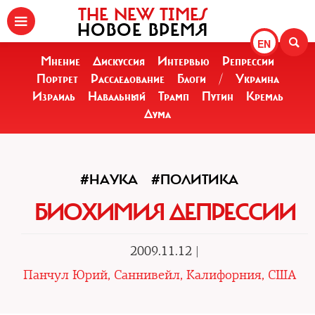
THE NEW TIMES
НОВОЕ ВРЕМЯ
EN
Мнение
Дискуссия
Интервью
Репрессии
Портрет
Расследование
Блоги
/
Украина
Израиль
Навальный
Трамп
Путин
Кремль
Дума
#НАУКА
#ПОЛИТИКА
БИОХИМИЯ ДЕПРЕССИИ
2009.11.12 |
Панчул Юрий, Саннивейл, Калифорния, США