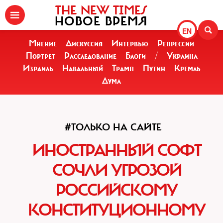
THE NEW TIMES
НОВОЕ ВРЕМЯ
EN
Мнение
Дискуссия
Интервью
Репрессии
Портрет
Расследование
Блоги
/
Украина
Израиль
Навальный
Трамп
Путин
Кремль
Дума
#ТОЛЬКО НА САЙТЕ
ИНОСТРАННЫЙ СОФТ
СОЧЛИ УГРОЗОЙ
РОССИЙСКОМУ
КОНСТИТУЦИОННОМУ