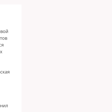
евой
тов
ся
х
ская
снил