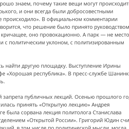
рошо знаем, почему такие вещи могут происходит
рького, и они всегда были добросовестными
не происходило». В официальном комментарии
ворится, что решение было принято руководство
 кричащее, оно провокационно. А парк — не мест
ии с политическим уклоном, с политизированным
сь найти другую площадку. Выступление Ирины
афе «Хорошая республика». В пресс-службе Шанин
ь.
ай запрета публичных лекций. Осенью прошлого го
силась принять «Открытую лекцию» Андрея
ге была сорвана лекция политолога Станислава
тделением «Открытой России». Григорий Юдин счи
кций, в том числе по политической мысли, могла