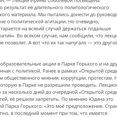
ин, — Лекция Ирины Соболевой посвящена
о результат её длительного политологического
кого материала. Мы пытались донести до руковод
а не о политической агитации. Но очевидно,
старается на всякий случай держаться подальше
кратия». Во всяком случае, нам сообщили, что лекц
е позволят. А вот что их так напугало — это друго
бразовательные акции в Парке Горького и на др
анная с политикой. Ранее в рамках «Открытой сред
 общественного мнения, коррупции, протестам. 
которую в Парке не разрешили проводить. Лекцио
 за несколько дней до очередной «Открытой сред
ей, её решили запретить. По мнению Юдина это
 Парка Горького: «Это моё предположение. Стра
но, в последний момент при том, что имеется