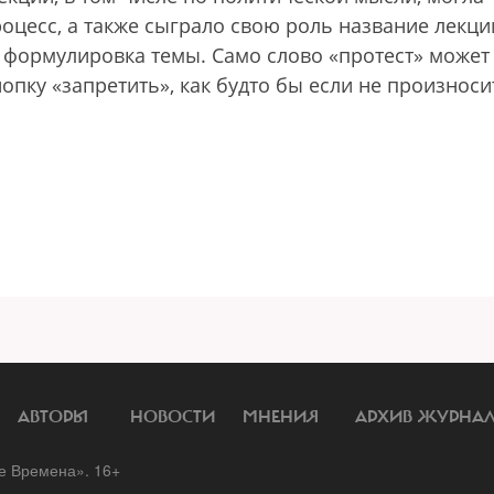
оцесс, а также сыграло свою роль название лекци
за формулировка темы. Само слово «протест» может
опку «запретить», как будто бы если не произноси
АВТОРЫ
НОВОСТИ
МНЕНИЯ
АРХИВ ЖУРНА
 Времена». 16+