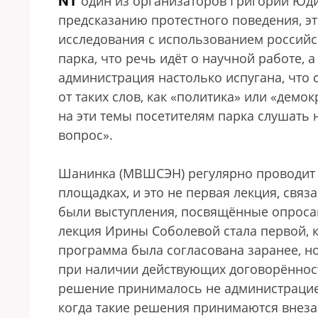
NT
один из организаторов Григорий Юд
предсказанию протестного поведения, эт
исследования с использованием российс
парка, что речь идёт о научной работе, 
администрация настолько испугана, что 
от таких слов, как «политика» или «демо
на эти темы посетителям парка слушать н
вопрос».
Шанинка (МВШСЭН) регулярно проводит о
площадках, и это не первая лекция, связ
были выступления, посвящённые опросам
лекция Ирины Соболевой стала первой, 
программа была согласована заранее, но
при наличии действующих договорённост
решение принималось не администрацией
когда такие решения принимаются внезап