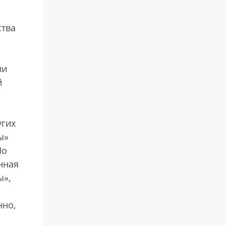
ства
ии
й
угих
ы»
Но
нная
ы»,
нно,