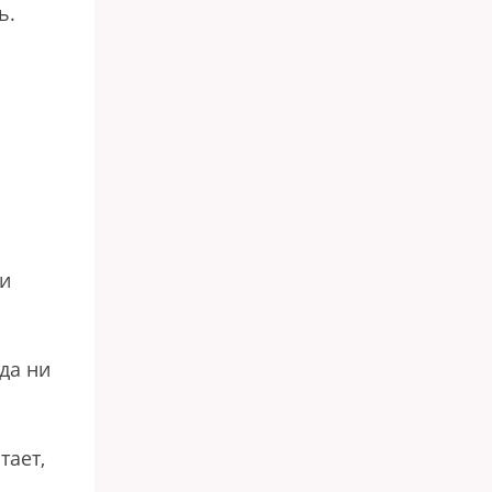
ь.
м
о
ки
да ни
тает,