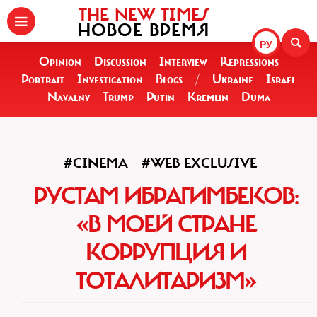
THE NEW TIMES
НОВОЕ ВРЕМЯ
РУ
Opinion
Discussion
Interview
Repressions
Portrait
Investigation
Blogs
/
Ukraine
Israel
Navalny
Trump
Putin
Kremlin
Duma
#CINEMA
#WEB EXCLUSIVE
РУСТАМ ИБРАГИМБЕКОВ:
«В МОЕЙ СТРАНЕ
КОРРУПЦИЯ И
ТОТАЛИТАРИЗМ»