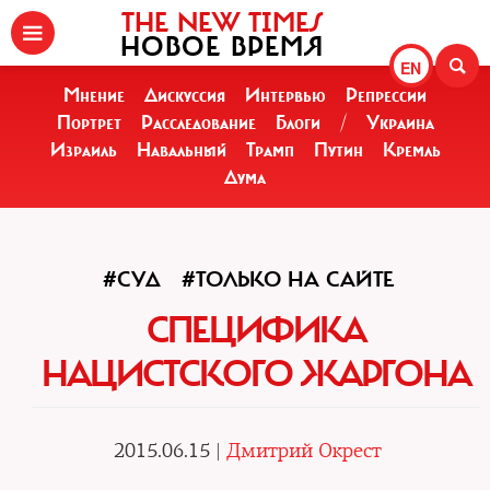
THE NEW TIMES
НОВОЕ ВРЕМЯ
EN
Мнение
Дискуссия
Интервью
Репрессии
Портрет
Расследование
Блоги
/
Украина
Израиль
Навальный
Трамп
Путин
Кремль
Дума
#СУД
#ТОЛЬКО НА САЙТЕ
СПЕЦИФИКА
НАЦИСТСКОГО ЖАРГОНА
2015.06.15 |
Дмитрий Окрест