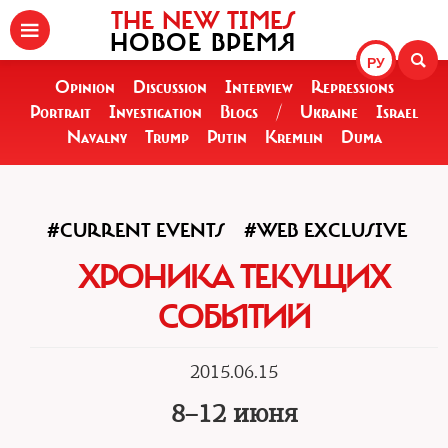
THE NEW TIMES
НОВОЕ ВРЕМЯ
РУ
Opinion
Discussion
Interview
Repressions
Portrait
Investigation
Blogs
/
Ukraine
Israel
Navalny
Trump
Putin
Kremlin
Duma
#CURRENT EVENTS
#WEB EXCLUSIVE
ХРОНИКА ТЕКУЩИХ
СОБЫТИЙ
2015.06.15
8–12 июня