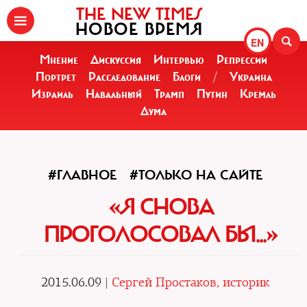
THE NEW TIMES
НОВОЕ ВРЕМЯ
EN
Мнение
Дискуссия
Интервью
Репрессии
Портрет
Расследование
Блоги
/
Украина
Израиль
Навальный
Трамп
Путин
Кремль
Дума
#ГЛАВНОЕ
#ТОЛЬКО НА САЙТЕ
«Я СНОВА
ПРОГОЛОСОВАЛ БЫ...»
2015.06.09 |
Сергей Простаков, историк