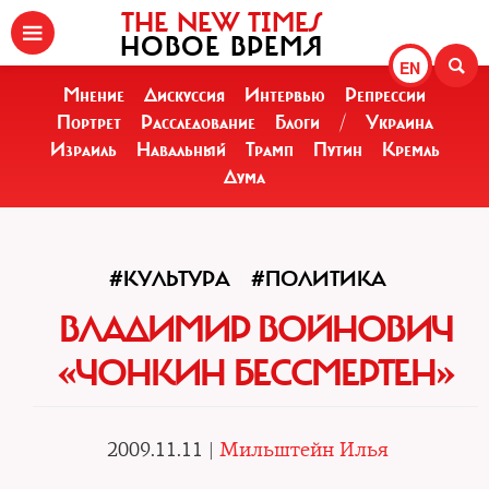
THE NEW TIMES
НОВОЕ ВРЕМЯ
EN
Мнение
Дискуссия
Интервью
Репрессии
Портрет
Расследование
Блоги
/
Украина
Израиль
Навальный
Трамп
Путин
Кремль
Дума
#КУЛЬТУРА
#ПОЛИТИКА
ВЛАДИМИР ВОЙНОВИЧ
«ЧОНКИН БЕССМЕРТЕН»
2009.11.11 |
Мильштейн Илья