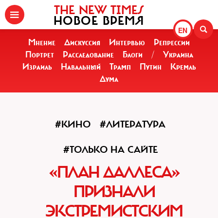
THE NEW TIMES
НОВОЕ ВРЕМЯ
EN
Мнение
Дискуссия
Интервью
Репрессии
Портрет
Расследование
Блоги
/
Украина
Израиль
Навальный
Трамп
Путин
Кремль
Дума
#КИНО
#ЛИТЕРАТУРА
#ТОЛЬКО НА САЙТЕ
«ПЛАН ДАЛЛЕСА»
ПРИЗНАЛИ
ЭКСТРЕМИСТСКИМ