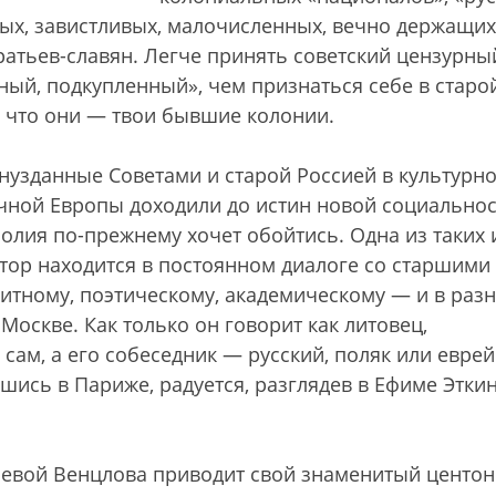
ых, завистливых, малочисленных, вечно держащих
атьев-славян. Легче принять советский цензурны
ный, подкупленный», чем признаться себе в старо
, что они — твои бывшие колонии.
нузданные Советами и старой Россией в культурн
ной Европы доходили до истин новой социальнос
олия по-прежнему хочет обойтись. Одна из таких 
тор находится в постоянном диалоге со старшими
тному, поэтическому, академическому — и в раз
Москве. Как только он говорит как литовец,
 сам, а его собеседник — русский, поляк или еврей
вшись в Париже, радуется, разглядев в Ефиме Этки
левой Венцлова приводит свой знаменитый центон