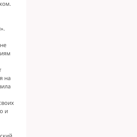
ком.
».
ыне
ниям
т
я на
вила
своих
о и
сский