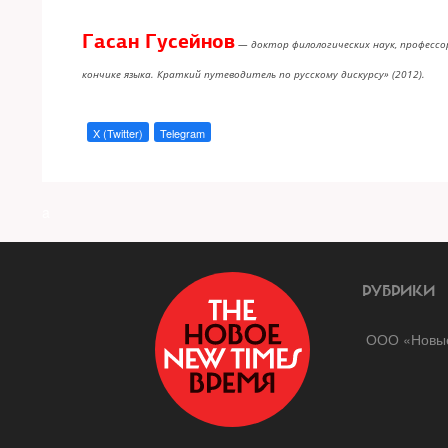
Гасан Гусейнов
— доктор филологических наук, профессор 
кончике языка. Краткий путеводитель по русскому дискурсу» (2012).
X (Twitter)
Telegram
a
РУБРИКИ
ООО «Новые