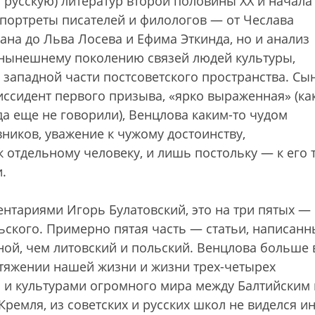
 русскую) литератур второй половины XX и начала 
о портреты писателей и филологов — от Чеслава
а до Льва Лосева и Ефима Эткинда, но и анализ
 нынешнему поколению связей людей культуры,
в западной части постсоветского пространства. Сы
иссидент первого призыва, «ярко выраженная» (ка
гда еще не говорили), Венцлова каким-то чудом
ников, уважение к чужому достоинству,
отдельному человеку, и лишь постольку — к его 
.
ентариями Игорь Булатовский, это на три пятых —
льского. Примерно пятая часть — статьи, написанн
дной, чем литовский и польский. Венцлова больше 
отяжении нашей жизни и жизни трех-четырех
 и культурами огромного мира между Балтийским 
ремля, из советских и русских школ не виделся ин