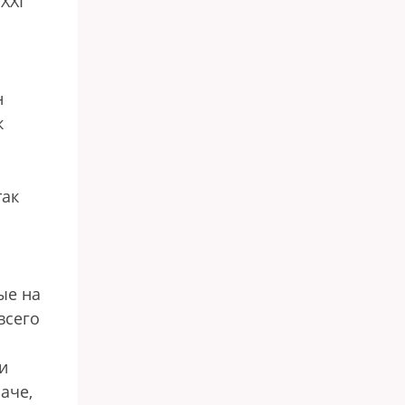
XXI
н
к
так
ые на
всего
и
аче,