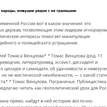
ь народы, живущие рядом с ее границами
ременной России вот в каком значении: это
ых держав, позволяющие этим лидерам игнориров
олические интересы помогает манипуляция
ийного и полицейского устрашения.
атей Томаса Венцлова
*
*
Томас Венцлова (род. 11
реводчик, литературовед, эссеист, диссидент и
 о цензуре и самиздате, об удачливости и невезуче
но не мистической неизбежности, — с какой стати
ста
*
*
Томас Венцлова. Пограничье. Публицистика
редлагаю читать как геополитический урок для Рос
вана прямо, найдут в ней историю восточно-