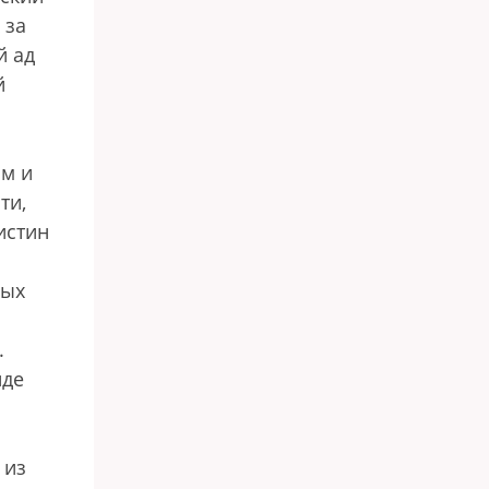
 за
й ад
й
ом и
ти,
истин
ных
.
нде
 из