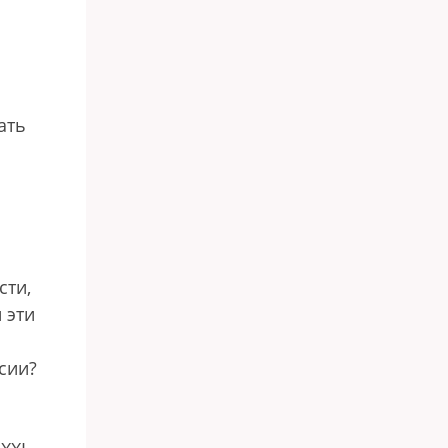
ать
сти,
 эти
сии?