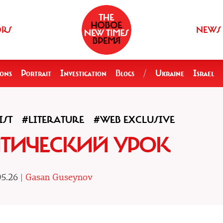
ORS
NEWS
ions
Portrait
Investigation
Blogs
/
Ukraine
Israel
IST
#LITERATURE
#WEB EXCLUSIVE
ТИЧЕСКИЙ УРОК
5.26 |
Gasan Guseynov