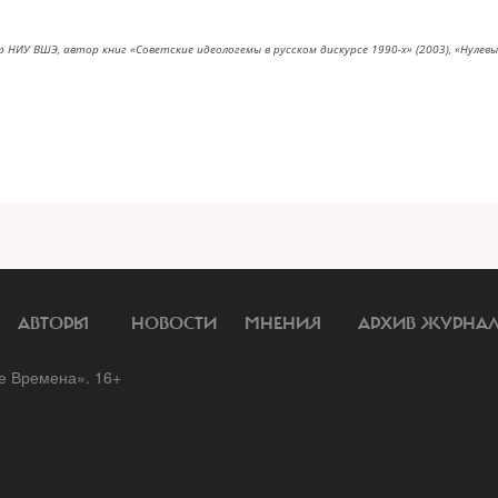
НИУ ВШЭ, автор книг «Советские идеологемы в русском дискурсе 1990-х» (2003), «Нулевы
АВТОРЫ
НОВОСТИ
МНЕНИЯ
АРХИВ ЖУРНА
 Времена». 16+