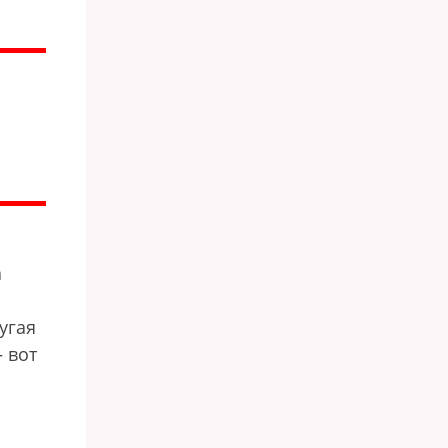
а
угая
 вот