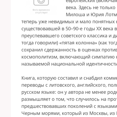
европейских (включая
века. Здесь не тольк
Милоша и Юрия Лотман
теперь уже невидимых и мало понятных
существовавшей в 50–90-е годы XX века 
преуспевавшего советского классика и д
тогда говорили) «пятая колонна» (как то
сохранил сдержанность в оценках против
космополитизм, включающий симпатию к 
называемой национальной идентичности
Книга, которую составил и снабдил комм
переводы с литовского, английского, по
русском языке: он у автора не менее ро
размышляет о том, что случилось на пр
предшествовавших поколений с языками
Черным морями, который из Москвы, из К