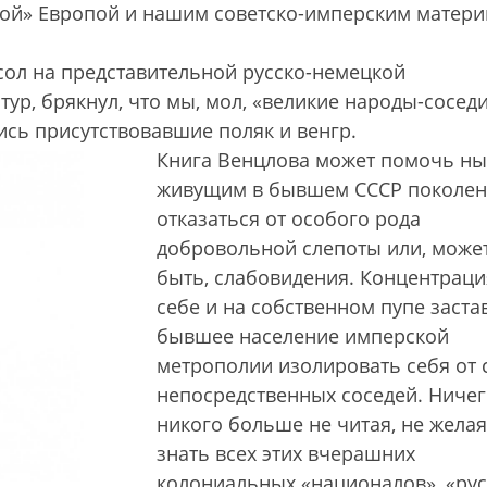
ой» Европой и нашим советско-имперским матери
ол на представительной русско-немецкой
ур, брякнул, что мы, мол, «великие народы-соседи
ись присутствовавшие поляк и венгр.
Книга Венцлова может помочь н
живущим в бывшем СССР поколе
отказаться от особого рода
добровольной слепоты или, може
быть, слабовидения. Концентраци
себе и на собственном пупе заста
бывшее население имперской
метрополии изолировать себя от 
непосредственных соседей. Ничег
никого больше не читая, не желая
знать всех этих вчерашних
колониальных «националов», «ру