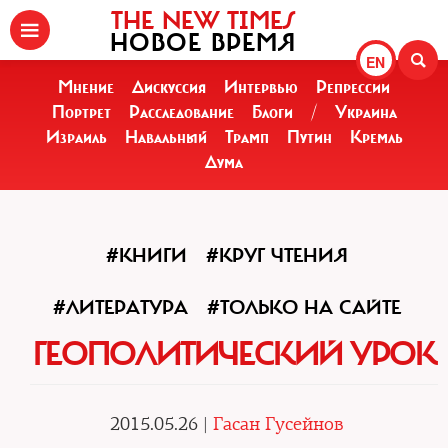
THE NEW TIMES
НОВОЕ ВРЕМЯ
EN
Мнение
Дискуссия
Интервью
Репрессии
Портрет
Расследование
Блоги
/
Украина
Израиль
Навальный
Трамп
Путин
Кремль
Дума
#КНИГИ
#КРУГ ЧТЕНИЯ
#ЛИТЕРАТУРА
#ТОЛЬКО НА САЙТЕ
ГЕОПОЛИТИЧЕСКИЙ УРОК
2015.05.26 |
Гасан Гусейнов