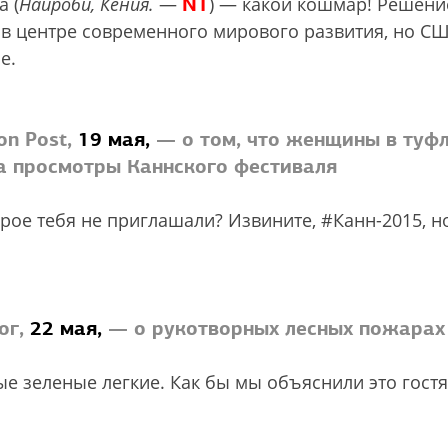
NT
 (
Найроби, Кения.
—
) — какой кошмар! Решени
в центре современного мирового развития, но С
е.
on Post,
19 мая,
— о том, что женщины в туф
на просмотры Каннского фестиваля
рое тебя не приглашали? Извините, #Канн-2015, н
ог,
22 мая,
— о рукотворных лесных пожарах
 зеленые легкие. Как бы мы объяснили это гостя