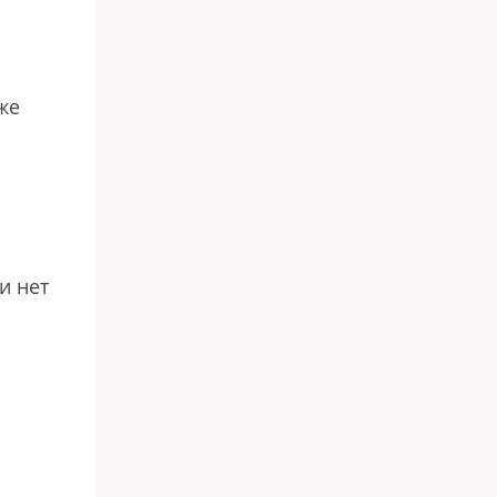
же
и нет