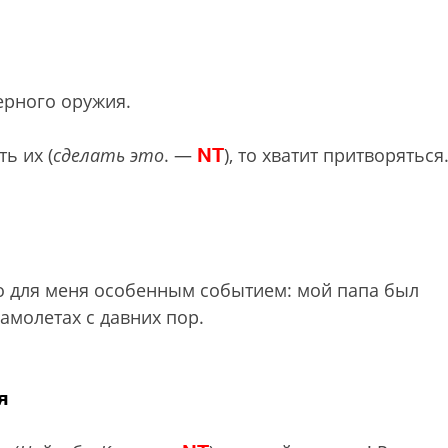
ерного оружия.
NT
ь их (
сделать это
. —
), то хватит притворяться
о для меня особенным событием: мой папа был
амолетах с давних пор.
я