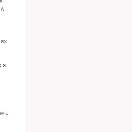
е
ША
лях
о я
м с