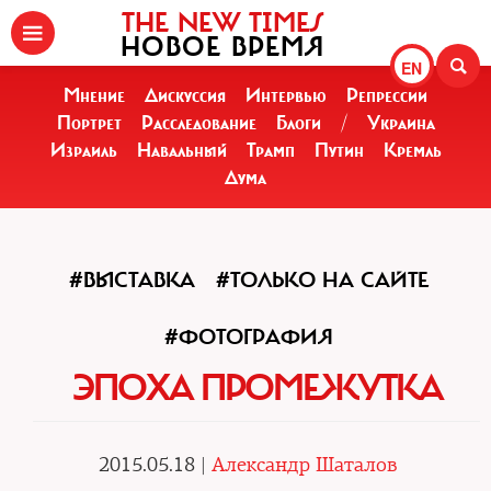
THE NEW TIMES
НОВОЕ ВРЕМЯ
EN
Мнение
Дискуссия
Интервью
Репрессии
Портрет
Расследование
Блоги
/
Украина
Израиль
Навальный
Трамп
Путин
Кремль
Дума
#ВЫСТАВКА
#ТОЛЬКО НА САЙТЕ
#ФОТОГРАФИЯ
ЭПОХА ПРОМЕЖУТКА
2015.05.18 |
Александр Шаталов