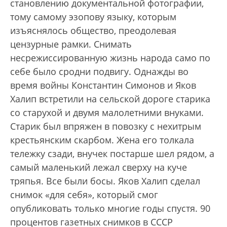
становлению документальной фотографии,
тому самому эзопову языку, которым
изъяснялось общество, преодолевая
цензурные рамки. Снимать
несрежиссированную жизнь народа само по
себе было сродни подвигу. Однажды во
время войны Константин Симонов и Яков
Халип встретили на сельской дороге старика
со старухой и двумя малолетними внуками.
Старик был впряжен в повозку с нехитрым
крестьянским скарбом. Жена его толкала
тележку сзади, внучек постарше шел рядом, а
самый маленький лежал сверху на куче
тряпья. Все были босы. Яков Халип сделал
снимок «для себя», который смог
опубликовать только многие годы спустя. 90
процентов газетных снимков в CCCР