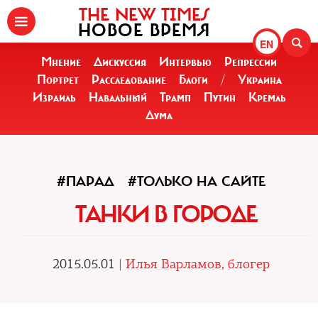
THE NEW TIMES
НОВОЕ ВРЕМЯ
EN
Мнение
Дискуссия
Интервью
Репрессии
Портрет
Расследование
Блоги
/
Украина
Израиль
Навальный
Трамп
Путин
Кремль
Дума
#ПАРАД
#ТОЛЬКО НА САЙТЕ
ТАНКИ В ГОРОДЕ
2015.05.01 |
Илья Варламов, блогер