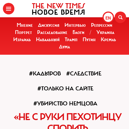
THE NEW TIMES
НОВОЕ ВРЕМЯ
EN
Мнение
Дискуссия
Интервью
Репрессии
Портрет
Расследование
Блоги
/
Украина
Израиль
Навальный
Трамп
Путин
Кремль
Дума
#КАДЫРОВ
#СЛЕДСТВИЕ
#ТОЛЬКО НА САЙТЕ
#УБИЙСТВО НЕМЦОВА
«НЕ С РУКИ ПЕХОТИНЦУ
СПОРИТЬ