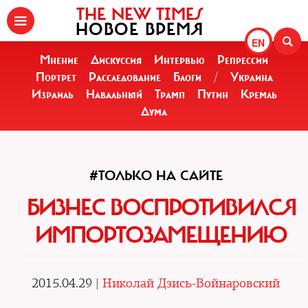
THE NEW TIMES
НОВОЕ ВРЕМЯ
EN
Мнение
Дискуссия
Интервью
Репрессии
Портрет
Расследование
Блоги
/
Украина
Израиль
Навальный
Трамп
Путин
Кремль
Дума
#ТОЛЬКО НА САЙТЕ
БИЗНЕС ВОСПРОТИВИЛСЯ
ИМПОРТОЗАМЕЩЕНИЮ
2015.04.29 |
Николай Дзись-Войнаровский