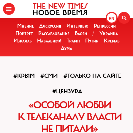
THE NEW TIMES
НОВОЕ ВРЕМЯ
EN
Мнение
Дискуссия
Интервью
Репрессии
Портрет
Расследование
Блоги
/
Украина
Израиль
Навальный
Трамп
Путин
Кремль
Дума
#КРЫМ
#СМИ
#ТОЛЬКО НА САЙТЕ
#ЦЕНЗУРА
«ОСОБОЙ ЛЮБВИ
К ТЕЛЕКАНАЛУ ВЛАСТИ
НЕ ПИТАЛИ»