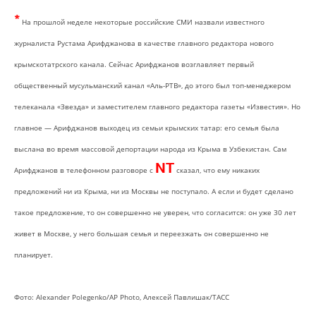
*
На прошлой неделе некоторые российские СМИ назвали известного
журналиста Рустама Арифджанова в качестве главного редактора нового
крымскотатрского канала. Сейчас Арифджанов возглавляет первый
общественный мусульманский канал «Аль-РТВ», до этого был топ-менеджером
телеканала «Звезда» и заместителем главного редактора газеты «Известия». Но
главное — Арифджанов выходец из семьи крымских татар: его семья была
выслана во время массовой депортации народа из Крыма в Узбекистан. Сам
NT
Арифджанов в телефонном разговоре с
сказал, что ему никаких
предложений ни из Крыма, ни из Москвы не поступало. А если и будет сделано
такое предложение, то он совершенно не уверен, что согласится: он уже 30 лет
живет в Москве, у него большая семья и переезжать он совершенно не
планирует.
Фото: Alexander Рolegenko/АР Рhoto, Алексей Павлишак/ТАСС