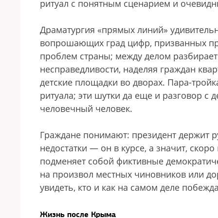
ритуал с понятным сценарием и очевид
Драматургия «прямых линий» удивительн
вопрошающих град цифр, призванных п
проблем страны; между делом разбирае
несправедливости, наделяя граждан ква
детские площадки во дворах. Пара-трой
ритуала; эти шутки да еще и разговор с 
человечный человек.
Граждане понимают: президент держит ру
недостатки — он в курсе, а значит, ско
подменяет собой фиктивные демократиче
на произвол местных чиновников или д
увидеть, кто и как на самом деле побеж
Жизнь после Крыма