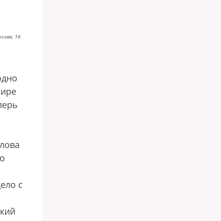
осква, 16
одно
фире
перь
слова
о
ело с
ский