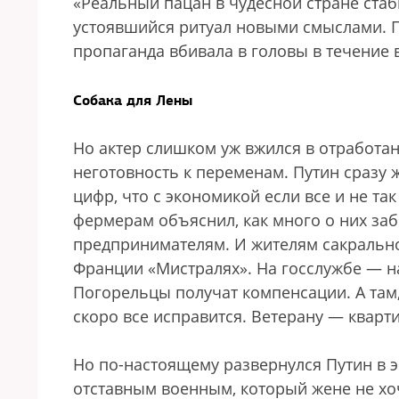
«Реальный пацан в чудесной стране ста
устоявшийся ритуал новыми смыслами. 
пропаганда вбивала в головы в течение 
Собака для Лены
Но актер слишком уж вжился в отработа
неготовность к переменам. Путин сразу
цифр, что с экономикой если все и не та
фермерам объяснил, как много о них забо
предпринимателям. И жителям сакральног
Франции «Мистралях». На госслужбе — н
Погорельцы получат компенсации. А там, 
скоро все исправится. Ветерану — кварт
Но по-настоящему развернулся Путин в 
отставным военным, который жене не хо