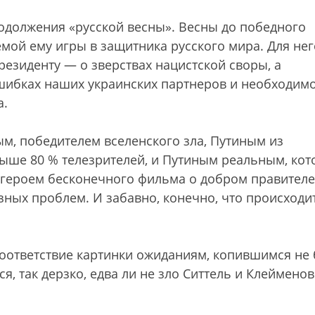
родолжения «русской весны». Весны до победного
емой ему игры в защитника русского мира. Для нег
президенту — о зверствах нацистской своры, а
ошибках наших украинских партнеров и необходим
а.
, победителем вселенского зла, Путиным из
выше 80 % телезрителей, и Путиным реальным, ко
 героем бесконечного фильма о добром правителе
зных проблем. И забавно, конечно, что происходит
соответствие картинки ожиданиям, копившимся не 
я, так дерзко, едва ли не зло Ситтель и Клейменов