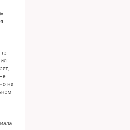
и»
ая
те,
сия
рят,
не
вно не
льном
риала