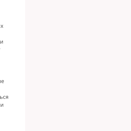
ых
ки
т
ые
ься
ми