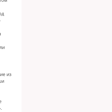
том
од
о
я
ли
ие из
ши
е
.