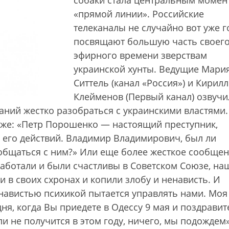
собаки стала центральным момен
«прямой линии». Российские
телеканалы не случайно вот уже г
посвящают большую часть своег
эфирного времени зверствам
украинской хунты. Ведущие Мари
Ситтель (канал «Россия») и Кирилл
Клейменов (Первый канал) озвучи
аний жестко разобраться с украинскими властями.
оже: «Петр Порошенко — настоящий преступник,
а его действий. Владимир Владимирович, был ли
общаться с ним?» Или еще более жесткое сообщен
 работали и были счастливы в Советском Союзе, на
 в своих схронах и копили злобу и ненависть. И
енавистью психикой пытается управлять нами. Моя
ня, когда Вы приедете в Одессу 9 мая и поздравит
и не получится в этом году, ничего, мы подождем»