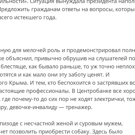
бильности». Ситуация вынуждала президента напо
Предложить гражданам ответы на вопросы, которы
всего истекшего года.
нную для мелочей роль и продемонстрировал пол
 же объяснил, привычно обрушив на слушателей по
к блестяще, как бывало раньше, то уж точно неплох
тятся и как мало они эту заботу ценят. И
о Крыма. И тем, кто беспокоится о застрявших в
астоящие профессионалы. В Центробанке все хор
где почему-то до сих пор не ходят электрички, то
иру, девочке-инвалиду — тренажер.
эпизоде с несчастной женой и суровым мужем,
чет позволить приобрести собаку. Здесь было