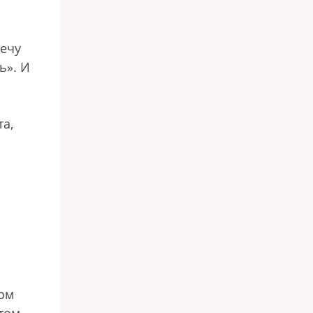
речу
ь». И
та,
ком