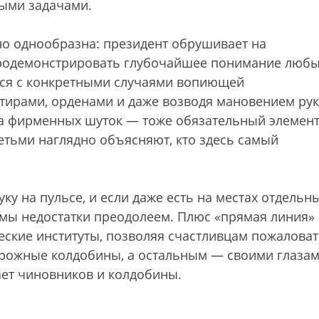
ными задачами.
о однообразна: президент обрушивает на
родемонстрировать глубочайшее понимание люб
тся с конкретными случаями вопиющей
ртирами, орденами и даже возводя мановением ру
ка фирменных шуток — тоже обязательный элемен
детьми наглядно объясняют, кто здесь самый
ку на пульсе, и если даже есть на местах отдельн
ро мы недостатки преодолеем. Плюс «прямая линия»
ские институты, позволяя счастливцам пожаловат
орожные колдобины, а остальным — своими глаза
дает чиновников и колдобины.