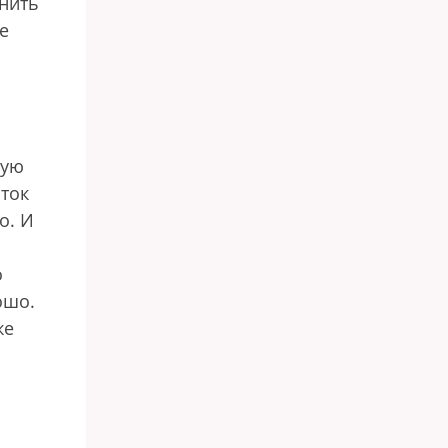
лнить
е
ную
ток
о. И
о
ошо.
же