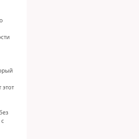
о
ости
торый
 этот
без
 с