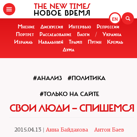
THE NEW TIMES
НОВОЕ ВРЕМЯ
EN
Мнение
Дискуссия
Интервью
Репрессии
Портрет
Расследование
Блоги
/
Украина
Израиль
Навальный
Трамп
Путин
Кремль
Дума
#АНАЛИЗ
#ПОЛИТИКА
#ТОЛЬКО НА САЙТЕ
СВОИ ЛЮДИ — СПИШЕМСЯ
2015.04.13 |
Анна Байдакова
Антон Баев