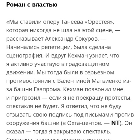
Роман с властью
«Мы ставили оперу Танеева «Орестея»,
которая никогда не шла на этой сцене, —
рассказывает Александр Сокуров. —
Начинались репетиции, была сделана
сценография. И вдруг Кехман узнает, что
я активно участвую в градозащитном
движении. Мы тогда были в серьезном
противостоянии с Валентиной Матвиенко из-
за башни Газпрома. Кехман позвонил мне
и пригрозил — если я не прекращу протесты,
спектакля не будет. Я ответил, что не буду
отзывать свою подпись под письмами против
NT
сооружения башни (в Охта-центре. —
). Он
сказал — тогда я закрываю спектакль.
Спектакль закрыли, никому ничего не