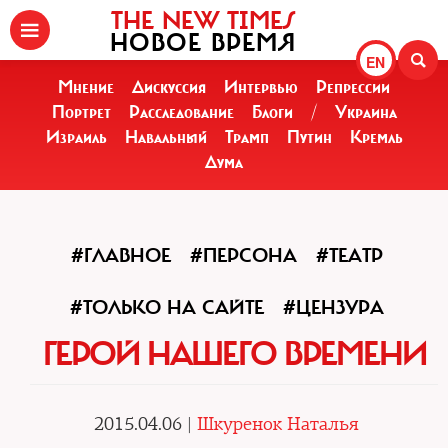
THE NEW TIMES
НОВОЕ ВРЕМЯ
EN
Мнение
Дискуссия
Интервью
Репрессии
Портрет
Расследование
Блоги
/
Украина
Израиль
Навальный
Трамп
Путин
Кремль
Дума
#ГЛАВНОЕ
#ПЕРСОНА
#ТЕАТР
#ТОЛЬКО НА САЙТЕ
#ЦЕНЗУРА
ГЕРОЙ НАШЕГО ВРЕМЕНИ
2015.04.06 |
Шкуренок Наталья