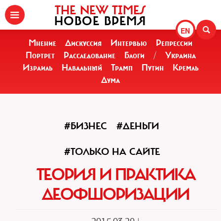
THE NEW TIMES
НОВОЕ ВРЕМЯ
EN
Мнение
Дискуссия
Интервью
Репрессии
Портрет
Расследование
Блоги
/
Украина
Израиль
Навальный
Трамп
Путин
Кремль
Дума
#БИЗНЕС
#ДЕНЬГИ
#ТОЛЬКО НА САЙТЕ
ТЕОРИЯ И ПРАКТИКА
ДЕОФШОРИЗАЦИИ