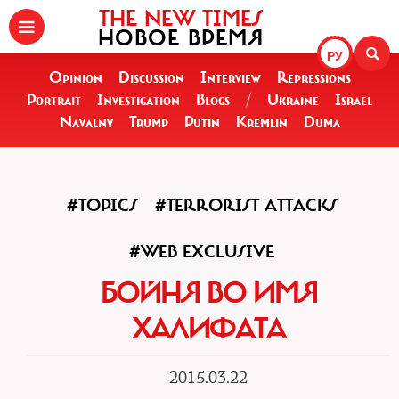
THE NEW TIMES
НОВОЕ ВРЕМЯ
РУ
Opinion
Discussion
Interview
Repressions
Portrait
Investigation
Blogs
/
Ukraine
Israel
Navalny
Trump
Putin
Kremlin
Duma
#TOPICS
#TERRORIST ATTACKS
#WEB EXCLUSIVE
БОЙНЯ ВО ИМЯ
ХАЛИФАТА
2015.03.22