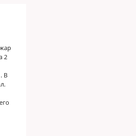
ожар
а 2
. В
л.
его