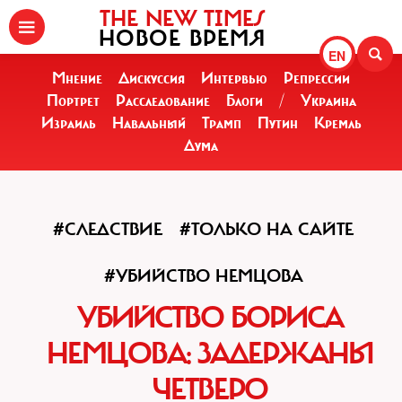
THE NEW TIMES
НОВОЕ ВРЕМЯ
EN
Мнение
Дискуссия
Интервью
Репрессии
Портрет
Расследование
Блоги
/
Украина
Израиль
Навальный
Трамп
Путин
Кремль
Дума
#СЛЕДСТВИЕ
#ТОЛЬКО НА САЙТЕ
#УБИЙСТВО НЕМЦОВА
УБИЙСТВО БОРИСА
НЕМЦОВА: ЗАДЕРЖАНЫ
ЧЕТВЕРО