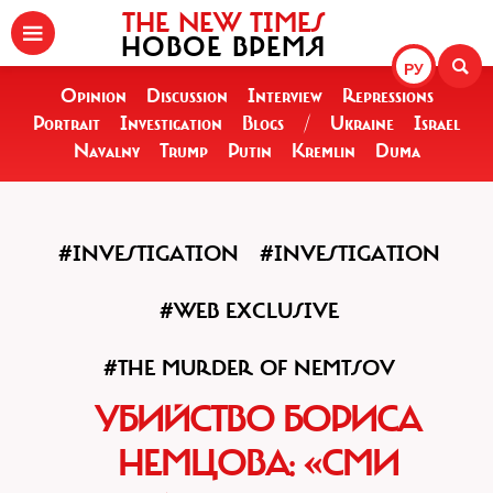
THE NEW TIMES
НОВОЕ ВРЕМЯ
РУ
Opinion
Discussion
Interview
Repressions
Portrait
Investigation
Blogs
/
Ukraine
Israel
Navalny
Trump
Putin
Kremlin
Duma
#INVESTIGATION
#INVESTIGATION
#WEB EXCLUSIVE
#THE MURDER OF NEMTSOV
УБИЙСТВО БОРИСА
НЕМЦОВА: «СМИ