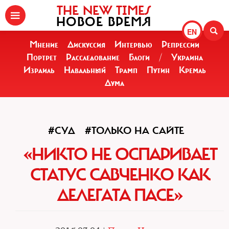
THE NEW TIMES
НОВОЕ ВРЕМЯ
EN
Мнение
Дискуссия
Интервью
Репрессии
Портрет
Расследование
Блоги
/
Украина
Израиль
Навальный
Трамп
Путин
Кремль
Дума
#СУД
#ТОЛЬКО НА САЙТЕ
«НИКТО НЕ ОСПАРИВАЕТ
СТАТУС САВЧЕНКО КАК
ДЕЛЕГАТА ПАСЕ»