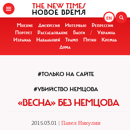
THE NEW TIMES
НОВОЕ ВРЕМЯ
EN
Мнение
Дискуссия
Интервью
Репрессии
Портрет
Расследование
Блоги
/
Украина
Израиль
Навальный
Трамп
Путин
Кремль
Дума
#ТОЛЬКО НА САЙТЕ
#УБИЙСТВО НЕМЦОВА
«ВЕСНА» БЕЗ НЕМЦОВА
2015.03.01 |
Павел Никулин