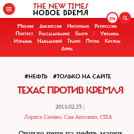
THE NEW TIMES
НОВОЕ ВРЕМЯ
EN
Мнение
Дискуссия
Интервью
Репрессии
Портрет
Расследование
Блоги
/
Украина
Израиль
Навальный
Трамп
Путин
Кремль
Дума
#НЕФТЬ
#ТОЛЬКО НА САЙТЕ
ТЕХАС ПРОТИВ КРЕМЛЯ
2015.02.23 |
Лариса Саенко, Сан-Антонио, США