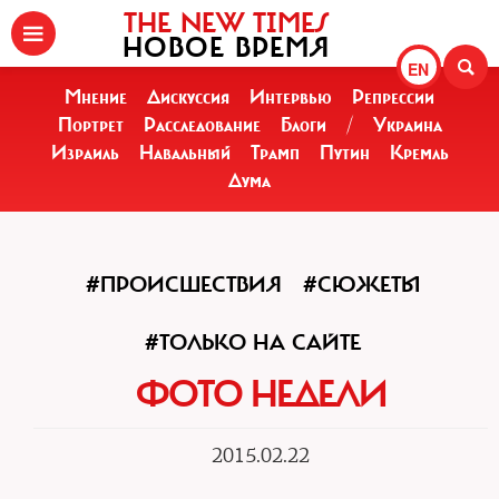
THE NEW TIMES
НОВОЕ ВРЕМЯ
EN
Мнение
Дискуссия
Интервью
Репрессии
Портрет
Расследование
Блоги
/
Украина
Израиль
Навальный
Трамп
Путин
Кремль
Дума
#ПРОИСШЕСТВИЯ
#СЮЖЕТЫ
#ТОЛЬКО НА САЙТЕ
ФОТО НЕДЕЛИ
2015.02.22