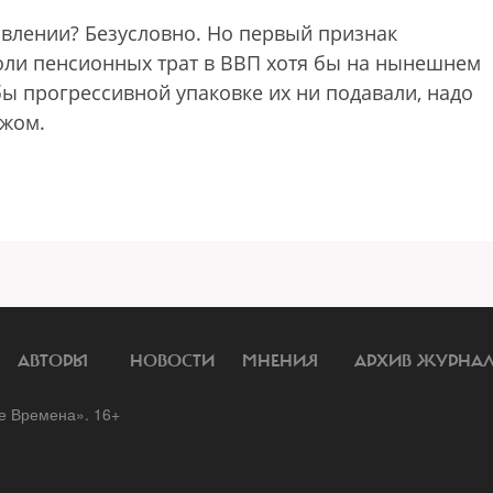
овлении? Безусловно. Но первый признак
оли пенсионных трат в ВВП хотя бы на нынешнем
бы прогрессивной упаковке их ни подавали, надо
ежом.
АВТОРЫ
НОВОСТИ
МНЕНИЯ
АРХИВ ЖУРНА
 Времена». 16+