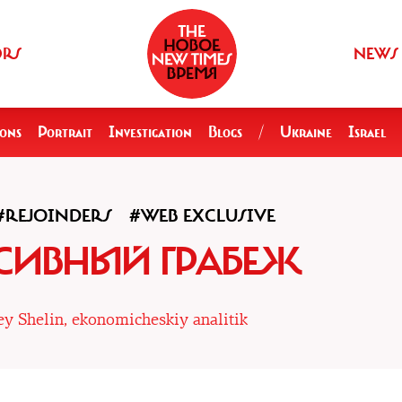
ORS
NEWS
ions
Portrait
Investigation
Blogs
/
Ukraine
Israel
#REJOINDERS
#WEB EXCLUSIVE
СИВНЫЙ ГРАБЕЖ
ey Shelin, ekonomicheskiy analitik