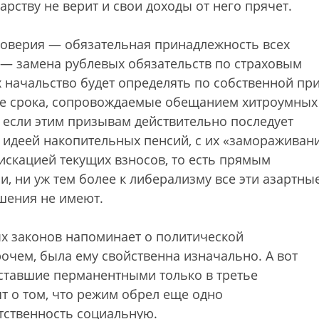
арству не верит и свои доходы от него прячет.
оверия — обязательная принадлежность всех
 — замена рублевых обязательств по страховым
х начальство будет определять по собственной при
е срока, сопровождаемые обещанием хитроумных
, если этим призывам действительно последует
 идеей накопительных пенсий, с их «замораживан
искацией текущих взносов, то есть прямым
, ни уж тем более к либерализму все эти азартны
шения не имеют.
х законов напоминает о политической
рочем, была ему свойственна изначально. А вот
ставшие перманентными только в третье
т о том, что режим обрел еще одно
тственность социальную.