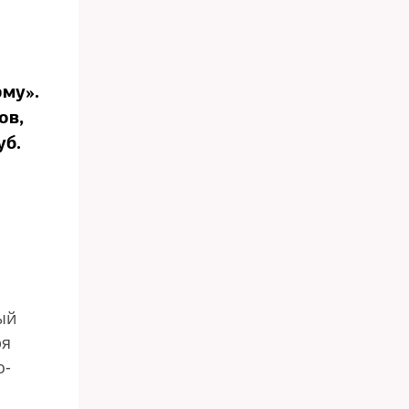
му».
ов,
уб.
ый
ря
о-