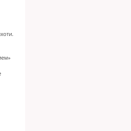
хоти.
ием»
е