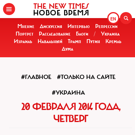
THE NEW TIMES
НОВОЕ ВРЕМЯ
EN
Мнение
Дискуссия
Интервью
Репрессии
Портрет
Расследование
Блоги
/
Украина
Израиль
Навальный
Трамп
Путин
Кремль
Дума
#ГЛАВНОЕ
#ТОЛЬКО НА САЙТЕ
#УКРАИНА
20 ФЕВРАЛЯ 2014 ГОДА,
ЧЕТВЕРГ