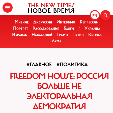
THE NEW TIMES
НОВОЕ ВРЕМЯ
EN
Мнение
Дискуссия
Интервью
Репрессии
Портрет
Расследование
Блоги
/
Украина
Израиль
Навальный
Трамп
Путин
Кремль
Дума
#ГЛАВНОЕ
#ПОЛИТИКА
FREEDOM HOUSE: РОССИЯ
БОЛЬШЕ НЕ
ЭЛЕКТОРАЛЬНАЯ
ДЕМОКРАТИЯ